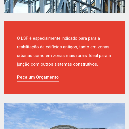
O LSF é especialmente indicado para para a
reabilitação de edifícios antigos, tanto em zonas
urbanas como em zonas mais rurais. Ideal para a
junção com outros sistemas construtivos.
Peça um Orçamento