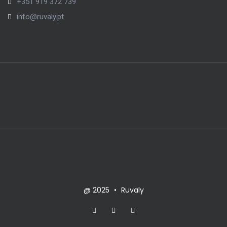
+351 919 372 739
info@ruvaly.pt
@ 2025
•
Ruvaly